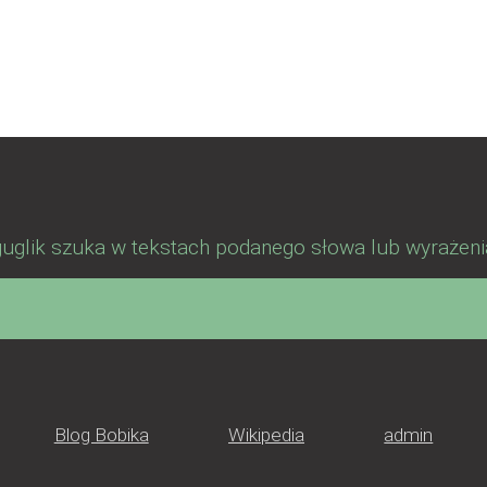
guglik szuka w tekstach podanego słowa lub wyrażeni
Blog Bobika
Wikipedia
admin