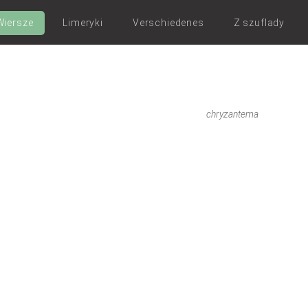
Wiersze
Limeryki
Verschiedenes
Z szuflady
chryzantema