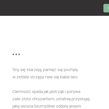
* * *
Sny się starzeją, pamięć się pochyla,
w zetlałe strzępy rwie się babie lato.
Ciemność spada jak jastrząb i porywa
całe złoto chryzantem, ostatnią przysługę,
jaką wiosna bezmyślnie oddała jesieni.