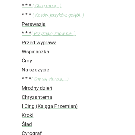
* * *
( Chcą mi się...)
* * *
( Kosów, jerzyków, gołębi...)
Perswazja
* * *
( Przyznaję, znów nie...)
Przed wyprawą
Wspinaczka
Ćmy
Na szczycie
* * *
( Sny się starzeją,...)
Mroźny dzień
Chryzantema
I Cing (Księga Przemian)
Kroki
Ślad
Cyrograf