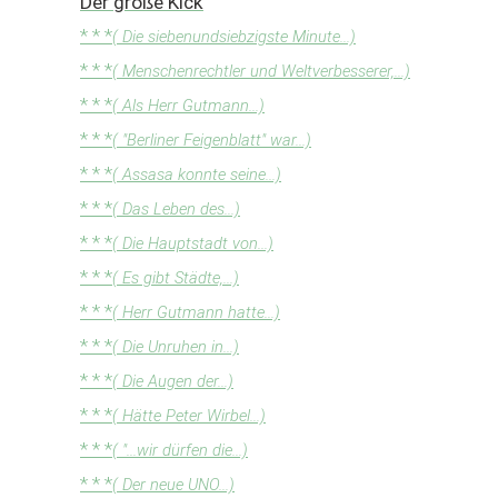
Der große Kick
* * *
( Die siebenundsiebzigste Minute...)
* * *
( Menschenrechtler und Weltverbesserer,...)
* * *
( Als Herr Gutmann...)
* * *
( "Berliner Feigenblatt" war...)
* * *
( Assasa konnte seine...)
* * *
( Das Leben des...)
* * *
( Die Hauptstadt von...)
* * *
( Es gibt Städte,...)
* * *
( Herr Gutmann hatte...)
* * *
( Die Unruhen in...)
* * *
( Die Augen der...)
* * *
( Hätte Peter Wirbel...)
* * *
( "...wir dürfen die...)
* * *
( Der neue UNO...)