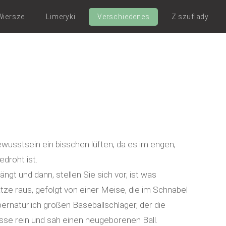
Wiersze
Limeryki
Verschiedenes
Z szuflady
wusstsein ein bisschen lüften, da es im engen,
droht ist.
t und dann, stellen Sie sich vor, ist was
ze raus, gefolgt von einer Meise, die im Schnabel
ernatürlich großen Baseballschläger, der die
sse rein und sah einen neugeborenen Ball.