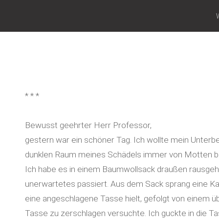
* * *
Bewusst geehrter Herr Professor,
gestern war ein schöner Tag. Ich wollte mein Unterbe
dunklen Raum meines Schädels immer von Motten be
Ich habe es in einem Baumwollsack draußen rausgehäng
unerwartetes passiert. Aus dem Sack sprang eine Kat
eine angeschlagene Tasse hielt, gefolgt von einem üb
Tasse zu zerschlagen versuchte. Ich guckte in die Ta