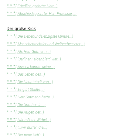
* * *
( Friedlich geehrter Herr...)
* * *
( Abschiedsgeehrter Herr Professor,...)
Der große Kick
* * *
( Die siebenundsiebzigste Minute...)
* * *
( Menschenrechtler und Weltverbesserer,...)
* * *
( Als Herr Gutmann...)
* * *
( "Berliner Feigenblatt" war...)
* * *
( Assasa konnte seine...)
* * *
( Das Leben des...)
* * *
( Die Hauptstadt von...)
* * *
( Es gibt Städte,...)
* * *
( Herr Gutmann hatte...)
* * *
( Die Unruhen in...)
* * *
( Die Augen der...)
* * *
( Hätte Peter Wirbel...)
* * *
( "...wir dürfen die...)
* * *
( Der neue UNO...)