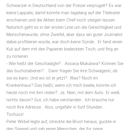
Schwarzer in Deutschland von der Polizei verprügelt? Es war
keine Lappalie, damit könnte man tagelang auf der Titelseite
erscheinen und die Aktien beim Chef noch steigen lassen.
Natürlich geht es in der ersten Linie um die Gerechtigkeit und
Menschenwürde, ohne Zweifel, aber dass ein guter Journalist
dabei profitieren würde, war doch keine Sünde... Er fand einen
Kuli auf dem mit den Papieren bedeckten Tisch, und fing an
zu notieren:
- Wie heißt der Geschädigte?... Assasa Mukubwa? Können Sie
das buchstabieren?.... Dann fragen Sie ihre Schwägerin, ob
sie es kann...Und wo ist er jetzt?...Was? Noch im
Krankenhaus? Das heißt, wenn ich mich beeile, könnte ich
heute noch mit ihm reden?...Ja...Nein, mit dem Auto...Er weiß
nichts davon? Gut, ich habe verstanden... Ich brauche nur
noch Ihre Adresse... Also, ungefähr in fünf Stunden ...
Tschüss!
Peter Wirbel legte auf, streckte die Brust heraus, guckte in
den Spiegel und sah einen Menschen, der für seine