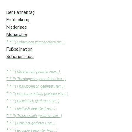
Der Fahnentag
Entdeckung
Niederlage
Monarchie
* * *
( Schwalben zerschneiden die...)
Fußballnation
Schöner Pass
* * *
( Meisterhaft geehrter Herr...)
* * *
( Theologisch gerundeter Herr...)
* * *
( Philosophisch geehrter Herr...)
* * *
( Konkurrenzfähig geehrter Herr...)
* * *
( Dialektisch geehrter Herr...)
* * *
( Idyllisch geehrter Herr...)
* * *
( Träumerisch geehrter Herr...)
* * *
( Bewusst geehrter Herr...)
* * *
( Engagiert geehrter Herr...)