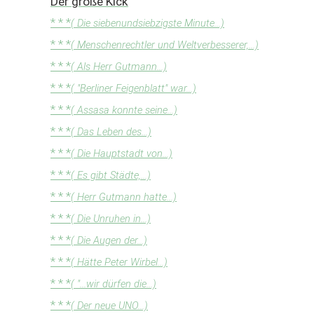
Der große Kick
* * *
( Die siebenundsiebzigste Minute...)
* * *
( Menschenrechtler und Weltverbesserer,...)
* * *
( Als Herr Gutmann...)
* * *
( "Berliner Feigenblatt" war...)
* * *
( Assasa konnte seine...)
* * *
( Das Leben des...)
* * *
( Die Hauptstadt von...)
* * *
( Es gibt Städte,...)
* * *
( Herr Gutmann hatte...)
* * *
( Die Unruhen in...)
* * *
( Die Augen der...)
* * *
( Hätte Peter Wirbel...)
* * *
( "...wir dürfen die...)
* * *
( Der neue UNO...)