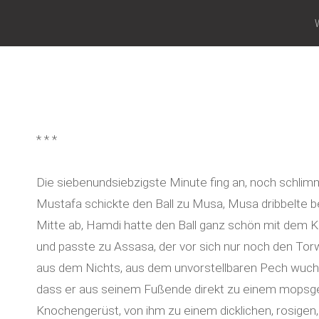
* * *
Die siebenundsiebzigste Minute fing an, noch schlim
Mustafa schickte den Ball zu Musa, Musa dribbelte be
Mitte ab, Hamdi hatte den Ball ganz schön mit dem 
und passte zu Assasa, der vor sich nur noch den Torwa
aus dem Nichts, aus dem unvorstellbaren Pech wuchs 
dass er aus seinem Fußende direkt zu einem mopsges
Knochengerüst, von ihm zu einem dicklichen, rosigen,