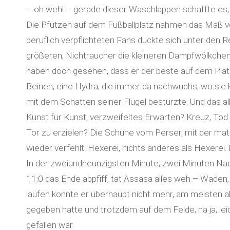
– oh weh! – gerade dieser Waschlappen schaffte es, 
Die Pfützen auf dem Fußballplatz nahmen das Maß vo
beruflich verpflichteten Fans duckte sich unter den
größeren, Nichtraucher die kleineren Dampfwölkchen 
haben doch gesehen, dass er der beste auf dem Platz
Beinen, eine Hydra, die immer da nachwuchs, wo sie ke
mit dem Schatten seiner Flügel bestürzte. Und das al
Kunst für Kunst, verzweifeltes Erwarten? Kreuz, Tod u
Tor zu erzielen? Die Schuhe vom Perser, mit der ma
wieder verfehlt. Hexerei, nichts anderes als Hexerei.
In der zweiundneunzigsten Minute, zwei Minuten Nach
11:0 das Ende abpfiff, tat Assasa alles weh – Waden,
laufen konnte er überhaupt nicht mehr, am meisten ab
gegeben hatte und trotzdem auf dem Felde, na ja, le
gefallen war.