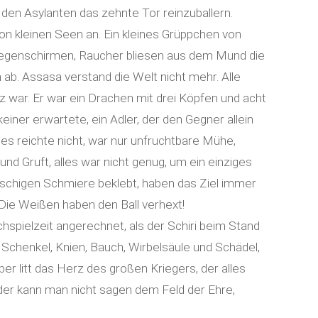
den Asylanten das zehnte Tor reinzuballern.
n kleinen Seen an. Ein kleines Grüppchen von
 Regenschirmen, Raucher bliesen aus dem Mund die
ab. Assasa verstand die Welt nicht mehr. Alle
 war. Er war ein Drachen mit drei Köpfen und acht
iner erwartete, ein Adler, der den Gegner allein
les reichte nicht, war nur unfruchtbare Mühe,
nd Gruft, alles war nicht genug, um ein einziges
tschigen Schmiere beklebt, haben das Ziel immer
 Die Weißen haben den Ball verhext!
spielzeit angerechnet, als der Schiri beim Stand
 Schenkel, Knien, Bauch, Wirbelsäule und Schädel,
er litt das Herz des großen Kriegers, der alles
ider kann man nicht sagen dem Feld der Ehre,