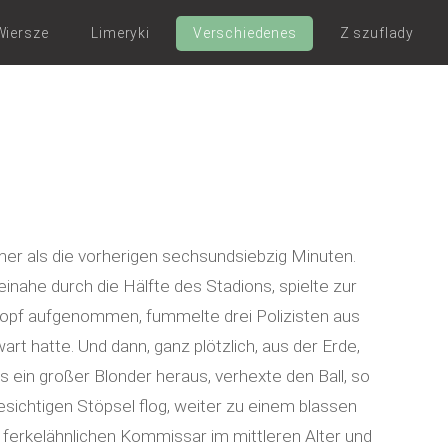
Wiersze
Limeryki
Verschiedenes
Z szuflady
mer als die vorherigen sechsundsiebzig Minuten.
inahe durch die Hälfte des Stadions, spielte zur
Kopf aufgenommen, fummelte drei Polizisten aus
rt hatte. Und dann, ganz plötzlich, aus der Erde,
ein großer Blonder heraus, verhexte den Ball, so
ichtigen Stöpsel flog, weiter zu einem blassen
 ferkelähnlichen Kommissar im mittleren Alter und