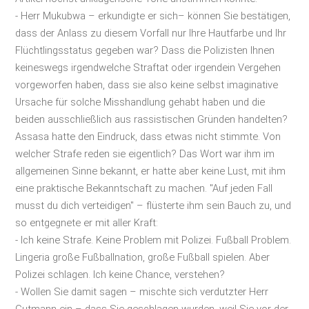
- Herr Mukubwa – erkundigte er sich– können Sie bestätigen,
dass der Anlass zu diesem Vorfall nur Ihre Hautfarbe und Ihr
Flüchtlingsstatus gegeben war? Dass die Polizisten Ihnen
keineswegs irgendwelche Straftat oder irgendein Vergehen
vorgeworfen haben, dass sie also keine selbst imaginative
Ursache für solche Misshandlung gehabt haben und die
beiden ausschließlich aus rassistischen Gründen handelten?
Assasa hatte den Eindruck, dass etwas nicht stimmte. Von
welcher Strafe reden sie eigentlich? Das Wort war ihm im
allgemeinen Sinne bekannt, er hatte aber keine Lust, mit ihm
eine praktische Bekanntschaft zu machen. "Auf jeden Fall
musst du dich verteidigen" – flüsterte ihm sein Bauch zu, und
so entgegnete er mit aller Kraft:
- Ich keine Strafe. Keine Problem mit Polizei. Fußball Problem.
Lingeria große Fußballnation, große Fußball spielen. Aber
Polizei schlagen. Ich keine Chance, verstehen?
- Wollen Sie damit sagen – mischte sich verdutzter Herr
Gutmann ein – dass Sie geschlagen wurden, weil Sie vor der