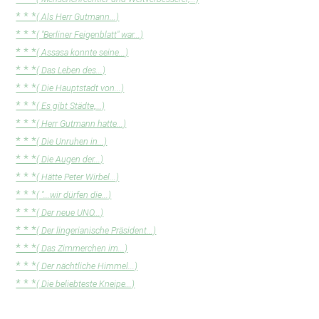
* * *
( Als Herr Gutmann...)
* * *
( "Berliner Feigenblatt" war...)
* * *
( Assasa konnte seine...)
* * *
( Das Leben des...)
* * *
( Die Hauptstadt von...)
* * *
( Es gibt Städte,...)
* * *
( Herr Gutmann hatte...)
* * *
( Die Unruhen in...)
* * *
( Die Augen der...)
* * *
( Hätte Peter Wirbel...)
* * *
( "...wir dürfen die...)
* * *
( Der neue UNO...)
* * *
( Der lingerianische Präsident...)
* * *
( Das Zimmerchen im...)
* * *
( Der nächtliche Himmel...)
* * *
( Die beliebteste Kneipe...)