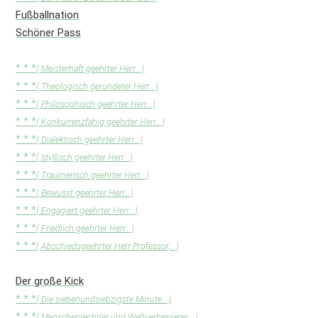
Fußballnation
Schöner Pass
* * *
( Meisterhaft geehrter Herr...)
* * *
( Theologisch gerundeter Herr...)
* * *
( Philosophisch geehrter Herr...)
* * *
( Konkurrenzfähig geehrter Herr...)
* * *
( Dialektisch geehrter Herr...)
* * *
( Idyllisch geehrter Herr...)
* * *
( Träumerisch geehrter Herr...)
* * *
( Bewusst geehrter Herr...)
* * *
( Engagiert geehrter Herr...)
* * *
( Friedlich geehrter Herr...)
* * *
( Abschiedsgeehrter Herr Professor,...)
Der große Kick
* * *
( Die siebenundsiebzigste Minute...)
* * *
( Menschenrechtler und Weltverbesserer,...)