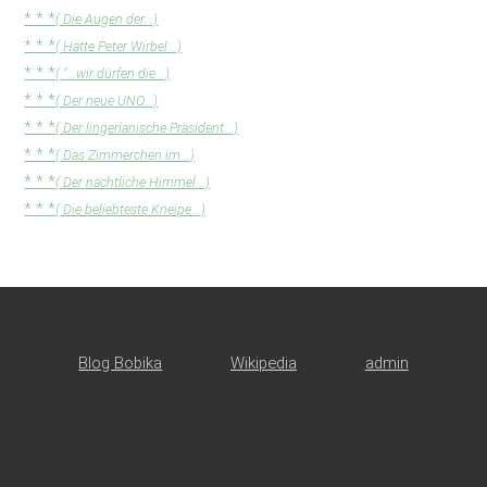
* * *
( Die Augen der...)
* * *
( Hätte Peter Wirbel...)
* * *
( "...wir dürfen die...)
* * *
( Der neue UNO...)
* * *
( Der lingerianische Präsident...)
* * *
( Das Zimmerchen im...)
* * *
( Der nächtliche Himmel...)
* * *
( Die beliebteste Kneipe...)
Blog Bobika
Wikipedia
admin