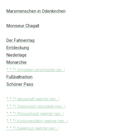
Marsmenschen in Odenkirchen
Monsieur Chagall
Der Fahnentag
Entdeckung
Niederlage
Monarchie
* * *
( Schwalben zerschneiden die...)
Fußballnation
Schöner Pass
* * *
( Meisterhaft geehrter Herr...)
* * *
( Theologisch gerundeter Herr...)
* * *
( Philosophisch geehrter Herr...)
* * *
( Konkurrenzfähig geehrter Herr...)
* * *
( Dialektisch geehrter Herr...)